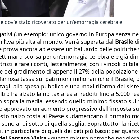
dale dov'è stato ricoverato per un'emorragia cerebrale
gativi (un esempio: unico governo in Europa senza 
 l’Iva più alta al mondo. Verrà superata dal
Brasile
d
e prova ancora ad essere un baluardo delle politiche 
 settimana scorsa per un’emorragia cerebrale e già d
sti e fare i conti, letteralmente, con i vincoli di bil
de del gradimento di appena il 27% della popolazione
famosa tassa sui patrimoni milionari (che il Brasile, 
tagli alla spesa pubblica e una maxi riforma del sist
tro ha alzato la no tax area ai redditi fino a 5.000 r
 sopra la media, essendo quello minimo fissato sui 1
o approvato un aumento progressivo dell’imposta sul
to rialzo costa al Paese sudamericano il primato mond
na sono al di sotto di quella soglia. Soprattutto, la 
ni, in particolare di quelli dei ceti più bassi: per q
iel Santana Vieira
«questa misura potrebbe peggiorare