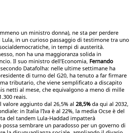
nemmeno un ministro donna), ne sta per perdere
i Lula, in un curioso passaggio di testimone tra uno
socialdemocratiche, in tempi di austerità.
imesso, non ha una maggioranza solida in
ancio. Il suo ministro dell’Economia,
Fernando
 secondo Datafolha: nelle ultime settimane ha
presidente di turno del G20, ha tenuto a far firmare
ema tributario, che viene semplificato a discapito
eais netti al mese, che equivalgono a meno di mille
.300 reais.
 valore aggiunto dal 26,5% al
28,5%
da qui al 2032,
iale: in Italia l’Iva è al 22%, la media Ocse è del
ricetta del tandem Lula-Haddad impatterà
uanto possa sembrare un paradosso per un governo di
 la disuguaglianza sociale, ampliando il divario