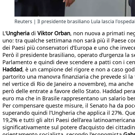
Reuters | Il presidente brasiliano Lula lascia l'ospe
L'
Ungheria
di
Viktor Orban
, non nuova a primati ne
uno: tra qualche settimana non sarà più il Paese con
dei Paesi più conservatori d’Europa e uno che invec
Però il presidente brasiliano, operato d’urgenza la
Parlamento e quindi deve scendere a patti con i centri
Haddad
, è un campione del rigore e non a caso go
partorito una manovra finanziaria che prevede sì la 
nel vertice di Rio de Janeiro a novembre), ma anche 
però delle entrate a favore dello Stato. Haddad peral
euro ma che in Brasile rappresentano un salario ben
Per compensare queste misure, il Senato ha da poc
superando quindi l’Ungheria che applica il 27%. Ques
19,2% e tutti gli altri Paesi dell’area latinoamerica
significativamente sul potere d’acquisto dei cittadi
orientamento socialista, secondo l’economista
Gabr