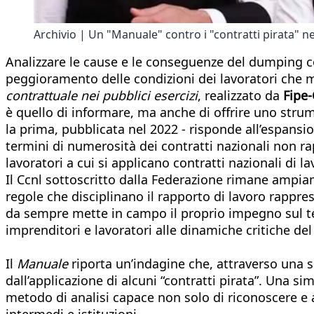
Archivio | Un "Manuale" contro i "contratti pirata" ne
Analizzare le cause e le conseguenze del dumping co
peggioramento delle condizioni dei lavoratori che me
contrattuale nei pubblici esercizi
, realizzato da
Fipe
è quello di informare, ma anche di offrire uno stru
la prima, pubblicata nel 2022 - risponde all’espansi
termini di numerosità dei contratti nazionali non ra
lavoratori a cui si applicano contratti nazionali di
Il Ccnl sottoscritto dalla Federazione rimane ampiam
regole che disciplinano il rapporto di lavoro rappre
da sempre mette in campo il proprio impegno sul terr
imprenditori e lavoratori alle dinamiche critiche d
Il
Manuale
riporta un’indagine che, attraverso una si
dall’applicazione di alcuni “contratti pirata”. Una si
metodo di analisi capace non solo di riconoscere e a
intermedi e istituzioni.