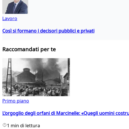
Lavoro
Così si formano i decisori pubblici e privati
Raccomandati per te
Primo piano
L’orgoglio degli orfani di Marcinelle: «Quegli uomini costr
1 min di lettura