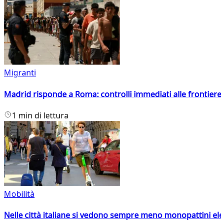
Migranti
Madrid risponde a Roma: controlli immediati alle frontiere p
1 min di lettura
Mobilità
Nelle città italiane si vedono sempre meno monopattini ele