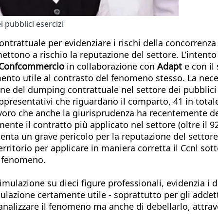
i pubblici esercizi
ntrattuale per evidenziare i rischi della concorrenza
ttono a rischio la reputazione del settore. L’intento 
-Confcommercio
in collaborazione con
Adapt
e con il
mento utile al contrasto del fenomeno stesso. La nec
one del dumping contrattuale nel settore dei pubblici 
ppresentativi che riguardano il comparto, 41 in total
 lavoro che anche la giurisprudenza ha recentemente de
ente il contratto più applicato nel settore (oltre il
senta un grave pericolo per la reputazione del settore
itorio per applicare in maniera corretta il Ccnl sotto
el fenomeno.
mulazione su dieci figure professionali, evidenzia i di
mulazione certamente utile - soprattutto per gli addett
nalizzare il fenomeno ma anche di debellarlo, attrave