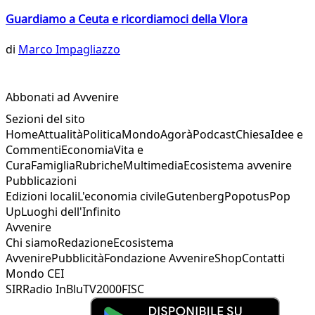
Guardiamo a Ceuta e ricordiamoci della Vlora
di
Marco Impagliazzo
Abbonati ad Avvenire
Sezioni del sito
Home
Attualità
Politica
Mondo
Agorà
Podcast
Chiesa
Idee e
Commenti
Economia
Vita e
Cura
Famiglia
Rubriche
Multimedia
Ecosistema avvenire
Pubblicazioni
Edizioni locali
L'economia civile
Gutenberg
Popotus
Pop
Up
Luoghi dell'Infinito
Avvenire
Chi siamo
Redazione
Ecosistema
Avvenire
Pubblicità
Fondazione Avvenire
Shop
Contatti
Mondo CEI
SIR
Radio InBlu
TV2000
FISC