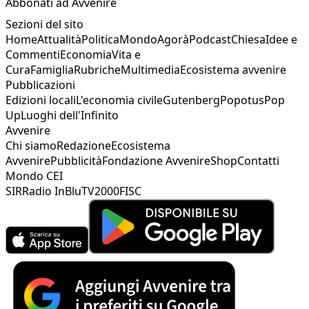
Abbonati ad Avvenire
Sezioni del sito
Home
Attualità
Politica
Mondo
Agorà
Podcast
Chiesa
Idee e
Commenti
Economia
Vita e
Cura
Famiglia
Rubriche
Multimedia
Ecosistema avvenire
Pubblicazioni
Edizioni locali
L'economia civile
Gutenberg
Popotus
Pop
Up
Luoghi dell'Infinito
Avvenire
Chi siamo
Redazione
Ecosistema
Avvenire
Pubblicità
Fondazione Avvenire
Shop
Contatti
Mondo CEI
SIR
Radio InBlu
TV2000
FISC