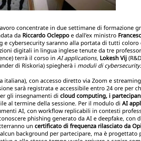
avoro concentrate in due settimane di formazione grat
ondata da
Riccardo Ocleppo
e dall’ex ministro
Frances
ng e cybersecurity saranno alla portata di tutti color
ezioni digitali in lingua inglese tenute da tre profess
ence) terrà il corso in
AI applications
,
Lokesh Vij
(R&D
under di Riskoria) spiegherà i
moduli di cybersecurity
ora italiana), con accesso diretto via Zoom e streaming
ione sarà registrata e accessibile entro 24 ore per ch
er gli insegnamenti di
cloud computing, i partecipan
le al termine della sessione. Per il modulo di
AI appl
enti AI, con workflow replicabili in contesti professi
 riconoscere phishing generato da AI e deepfake, con d
otterranno un
certificato di frequenza rilasciato da Opi
 alcun background per partecipare, ma è progettato pr
ative e allo stesso tempo vuole arrivare a capire co