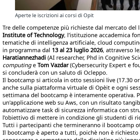
Aperte le iscrizioni ai corsi di Opit
Tre delle competenze più richieste dal mercato del l
Institute of Technology
, l’istituzione accademica f
tematiche di intelligenza artificiale, cloud computi
in programma dal
13 al 23 luglio 2026
, attraverso l
Haratiannezhadi
(AI researcher, Phd in Cognitive Sci
computing
e
Tom Vazdar
(Cybersecurity Expert e fo
si concluderà con un saluto di Ocleppo.
Il bootcamp si articola in otto sessioni live (17.30 
anche sulla piattaforma virtuale di Opèit e ogni sess
settimana del bootcamp è interamente operativa. P
un'applicazione web su Aws, con un risultato tangibi
automatizzare task di sicurezza informatica con strum
l’obiettivo di mettere in condizione gli studenti di
Tutti i partecipanti che termineranno il bootcamp 
Il bootcamp è aperto a tutti, poichè non è richiesto
conoscenza e competenza delle discipline più innov