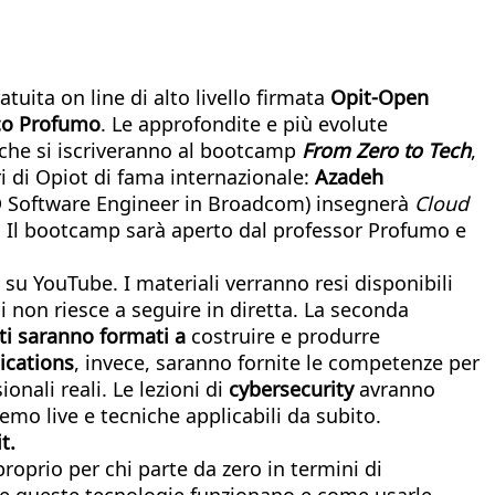
uita on line di alto livello firmata
Opit-Open
co Profumo
. Le approfondite e più evolute
o che si iscriveranno al bootcamp
From Zero to Tech
,
ori di Opiot di fama internazionale:
Azadeh
 Software Engineer in Broadcom) insegnerà
Cloud
. Il bootcamp sarà aperto dal professor Profumo e
 su YouTube. I materiali verranno resi disponibili
i non riesce a seguire in diretta. La seconda
ti saranno formati a
costruire e produrre
ications
, invece, saranno fornite le competenze per
onali reali. Le lezioni di
cybersecurity
avranno
emo live e tecniche applicabili da subito.
t.
oprio per chi parte da zero in termini di
me queste tecnologie funzionano e come usarle.