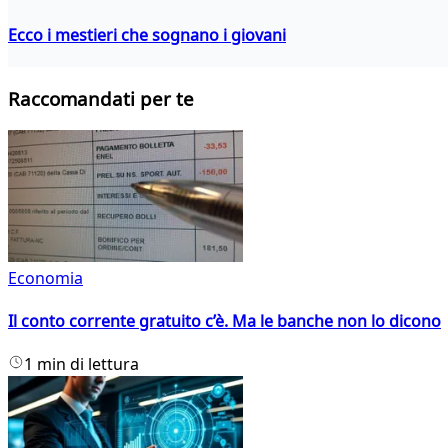
Ecco i mestieri che sognano i giovani
Raccomandati per te
Economia
Il conto corrente gratuito c’è. Ma le banche non lo dicono
1 min di lettura