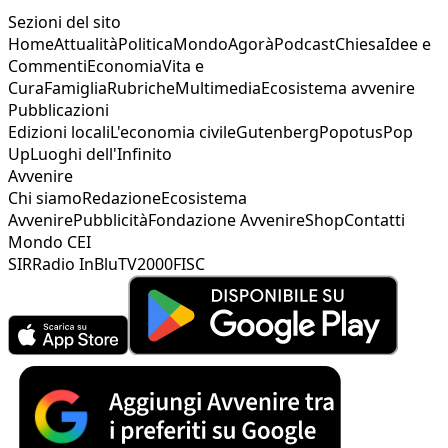
Sezioni del sito
Home
Attualità
Politica
Mondo
Agorà
Podcast
Chiesa
Idee e
Commenti
Economia
Vita e
Cura
Famiglia
Rubriche
Multimedia
Ecosistema avvenire
Pubblicazioni
Edizioni locali
L'economia civile
Gutenberg
Popotus
Pop
Up
Luoghi dell'Infinito
Avvenire
Chi siamo
Redazione
Ecosistema
Avvenire
Pubblicità
Fondazione Avvenire
Shop
Contatti
Mondo CEI
SIR
Radio InBlu
TV2000
FISC