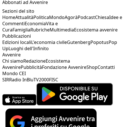
Abbonati ad Avvenire
Sezioni del sito
Home
Attualità
Politica
Mondo
Agorà
Podcast
Chiesa
Idee e
Commenti
Economia
Vita e
Cura
Famiglia
Rubriche
Multimedia
Ecosistema avvenire
Pubblicazioni
Edizioni locali
L'economia civile
Gutenberg
Popotus
Pop
Up
Luoghi dell'Infinito
Avvenire
Chi siamo
Redazione
Ecosistema
Avvenire
Pubblicità
Fondazione Avvenire
Shop
Contatti
Mondo CEI
SIR
Radio InBlu
TV2000
FISC