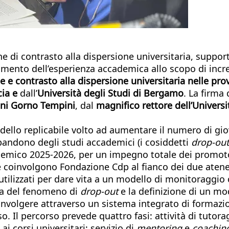
 di contrasto alla dispersione universitaria, support
amento dell’esperienza accademica allo scopo di incre
 e contrasto alla dispersione universitaria nelle pr
cia e
dall’
Università degli Studi di Bergamo
. La firma
ni Gorno Tempini
, dal
magnifico rettore dell’Universi
lo replicabile volto ad aumentare il numero di giova
bandono degli studi accademici (i cosiddetti
drop-out
cademico 2025-2026, per un impegno totale dei promoto
 coinvolgono Fondazione Cdp al fianco dei due atenei 
 utilizzati per dare vita a un modello di monitoraggio
ica del fenomeno di
drop-out
e la definizione di un mo
involgere attraverso un sistema integrato di formazi
. Il percorso prevede quattro fasi: attività di tutora
 corsi universitari; servizio di
mentoring
e
coachin