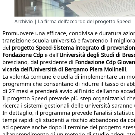
Archivio | La firma dell'accordo del progetto Speed
Promuovere una efficace, condivisa e duratura azione
transizione scuola-università e favorendo il miglior
del
progetto Speed-Sistema integrato di prevenzione
Fondazione Cdp
e dall’
Università degli Studi di Bres
bresciano, dal presidente di
Fondazione Cdp Giovan
vicaria dell’Università di Bergamo Piera Molinelli
.
La volontà comune è quella di implementare un model
programmi che consentano di ridurre il tasso di ab
di 27 mesi e prenderà avvio all’inizio dell’anno ac
Il progetto Speed prevede più step organizzativi che
ricerca i sistemi gestionali delle università saranno
In dettaglio, il programma prevede l’analisi statist
tempi rapidi gli studenti a rischio abbandono da co
ad operare anche dopo il termine del progetto stesso
all’apprendimento di un metodo di studio adeguato ai