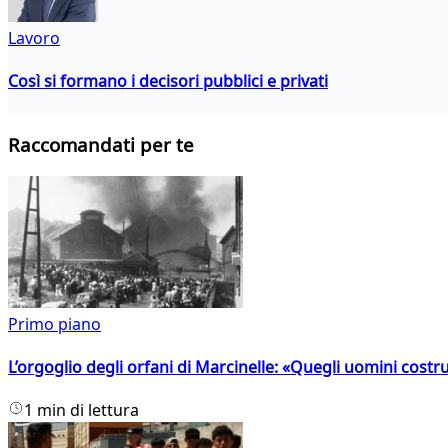
Lavoro
Così si formano i decisori pubblici e privati
Raccomandati per te
Primo piano
L’orgoglio degli orfani di Marcinelle: «Quegli uomini costr
1 min di lettura