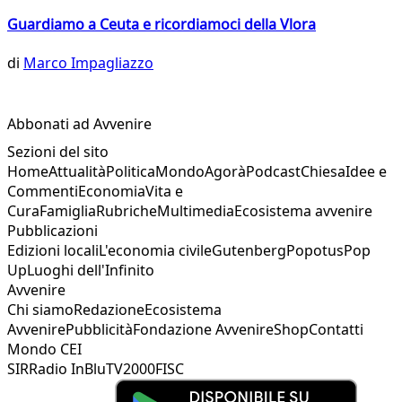
Guardiamo a Ceuta e ricordiamoci della Vlora
di
Marco Impagliazzo
Abbonati ad Avvenire
Sezioni del sito
Home
Attualità
Politica
Mondo
Agorà
Podcast
Chiesa
Idee e
Commenti
Economia
Vita e
Cura
Famiglia
Rubriche
Multimedia
Ecosistema avvenire
Pubblicazioni
Edizioni locali
L'economia civile
Gutenberg
Popotus
Pop
Up
Luoghi dell'Infinito
Avvenire
Chi siamo
Redazione
Ecosistema
Avvenire
Pubblicità
Fondazione Avvenire
Shop
Contatti
Mondo CEI
SIR
Radio InBlu
TV2000
FISC