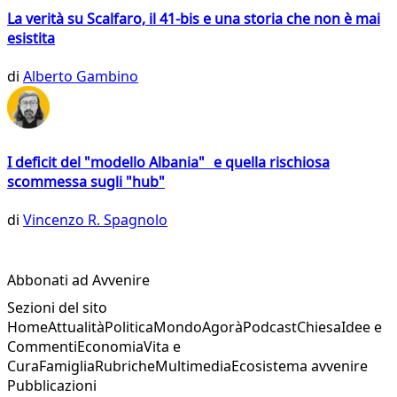
La verità su Scalfaro, il 41-bis e una storia che non è mai
esistita
di
Alberto Gambino
I deficit del "modello Albania" e quella rischiosa
scommessa sugli "hub"
di
Vincenzo R. Spagnolo
Abbonati ad Avvenire
Sezioni del sito
Home
Attualità
Politica
Mondo
Agorà
Podcast
Chiesa
Idee e
Commenti
Economia
Vita e
Cura
Famiglia
Rubriche
Multimedia
Ecosistema avvenire
Pubblicazioni