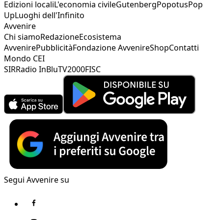
Edizioni locali
L'economia civile
Gutenberg
Popotus
Pop
Up
Luoghi dell'Infinito
Avvenire
Chi siamo
Redazione
Ecosistema
Avvenire
Pubblicità
Fondazione Avvenire
Shop
Contatti
Mondo CEI
SIR
Radio InBlu
TV2000
FISC
Segui Avvenire su