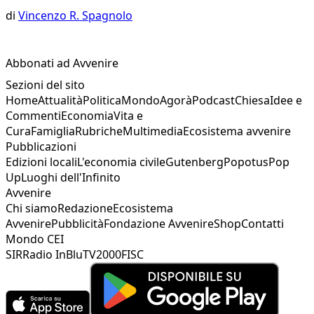
di
Vincenzo R. Spagnolo
Abbonati ad Avvenire
Sezioni del sito
Home
Attualità
Politica
Mondo
Agorà
Podcast
Chiesa
Idee e
Commenti
Economia
Vita e
Cura
Famiglia
Rubriche
Multimedia
Ecosistema avvenire
Pubblicazioni
Edizioni locali
L'economia civile
Gutenberg
Popotus
Pop
Up
Luoghi dell'Infinito
Avvenire
Chi siamo
Redazione
Ecosistema
Avvenire
Pubblicità
Fondazione Avvenire
Shop
Contatti
Mondo CEI
SIR
Radio InBlu
TV2000
FISC