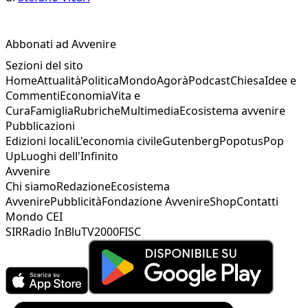
Abbonati ad Avvenire
Sezioni del sito
Home
Attualità
Politica
Mondo
Agorà
Podcast
Chiesa
Idee e
Commenti
Economia
Vita e
Cura
Famiglia
Rubriche
Multimedia
Ecosistema avvenire
Pubblicazioni
Edizioni locali
L'economia civile
Gutenberg
Popotus
Pop
Up
Luoghi dell'Infinito
Avvenire
Chi siamo
Redazione
Ecosistema
Avvenire
Pubblicità
Fondazione Avvenire
Shop
Contatti
Mondo CEI
SIR
Radio InBlu
TV2000
FISC