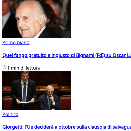
Primo piano
Quel fango gratuito e ingiusto di Bignami (FdI) su Oscar Lu
1 min di lettura
Politica
Giorgetti: l'Ue deciderà a ottobre sulla clausola di salvagu