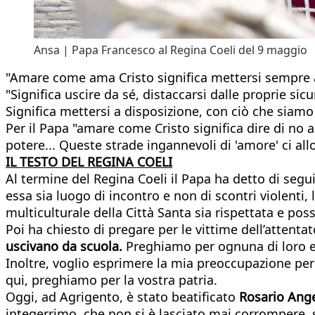
Ansa | Papa Francesco al Regina Coeli del 9 maggio
"Amare come ama Cristo significa mettersi sempre al 
"Significa uscire da sé, distaccarsi dalle proprie si
Significa mettersi a disposizione, con ciò che siam
Per il Papa "amare come Cristo significa dire di no ad
potere... Queste strade ingannevoli di 'amore' ci al
IL TESTO DEL REGINA COELI
Al termine del Regina Coeli il Papa ha detto di se
essa sia luogo di incontro e non di scontri violenti, 
multiculturale della Città Santa sia rispettata e poss
Poi ha chiesto di pregare per le vittime dell’attenta
uscivano da scuola.
Preghiamo per ognuna di loro e p
Inoltre, voglio esprimere la mia preoccupazione per l
qui, preghiamo per la vostra patria.
Oggi, ad Agrigento, è stato beatificato
Rosario Ange
integerrimo, che non si è lasciato mai corrompere, 