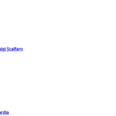
igi Scalfaro
ardia