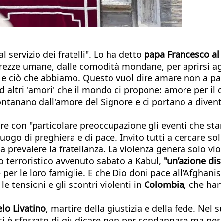
servizio dei fratelli". Lo ha detto
papa Francesco al
curezze umane, dalle comodità mondane, per aprirsi agl
o e ciò che abbiamo. Questo vuol dire amare non a par
 altri 'amori' che il mondo ci propone: amore per il de
lontanano dall'amore del Signore e ci portano a divent
guire con "particolare preoccupazione gli eventi che
luogo di preghiera e di pace. Invito tutti a cercare sol
a prevalere la fratellanza. La violenza genera solo vio
to terroristico avvenuto sabato a Kabul,
"un’azione di
er le loro famiglie. E che Dio doni pace all’Afghanis
e tensioni e gli scontri violenti in
Colombia
, che ha
lo Livatino
, martire della giustizia e della fede. Nel 
si è sforzato di giudicare non per condannare ma per