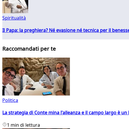
Spiritualità
Il Papa: la preghiera? Né evasione né tecnica per il ben
Raccomandati per te
Politica
La strategia di Conte mina l'alleanza e il campo largo è un 
1 min di lettura