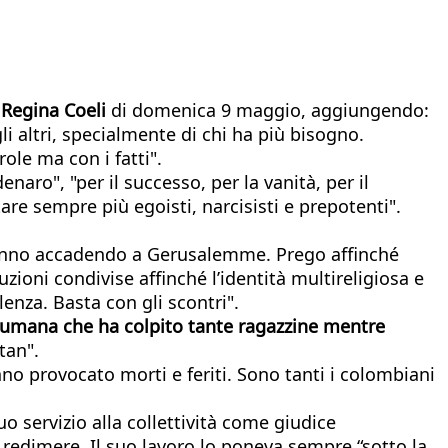
 Regina Coeli
di domenica 9 maggio, aggiungendo:
i altri, specialmente di chi ha più bisogno.
ole ma con i fatti".
naro", "per il successo, per la vanità, per il
are sempre più egoisti, narcisisti e prepotenti".
 stanno accadendo a Gerusalemme. Prego affinché
uzioni condivise affinché l’identità multireligiosa e
lenza. Basta con gli scontri".
sumana che ha colpito tante ragazzine mentre
tan".
nno provocato morti e feriti. Sono tanti i colombiani
suo servizio alla collettività come giudice
 redimere. Il suo lavoro lo poneva sempre “sotto la