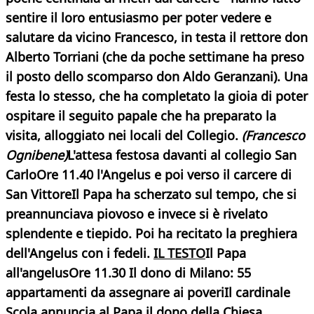
sentire il loro entusiasmo per poter vedere e
salutare da vicino Francesco, in testa il
rettore don
Alberto Torriani
(che da poche settimane ha preso
il posto dello scomparso don Aldo Geranzani). Una
festa lo stesso, che ha completato la gioia di poter
ospitare il seguito papale che ha preparato la
visita, alloggiato nei locali del Collegio.
(Francesco
Ognibene)
L'attesa festosa davanti al collegio San
Carlo
Ore 11.40 l'Angelus e poi verso il carcere di
San Vittore
Il Papa ha scherzato sul tempo, che si
preannunciava piovoso e invece si è rivelato
splendente e tiepido. Poi ha recitato la preghiera
dell'Angelus con i fedeli.
IL TESTO
Il Papa
all'angelus
Ore 11.30 Il dono di Milano: 55
appartamenti da assegnare ai poveri
Il cardinale
Scola annuncia al Papa il dono della Chiesa