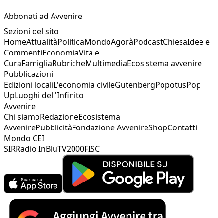
Abbonati ad Avvenire
Sezioni del sito
Home
Attualità
Politica
Mondo
Agorà
Podcast
Chiesa
Idee e
Commenti
Economia
Vita e
Cura
Famiglia
Rubriche
Multimedia
Ecosistema avvenire
Pubblicazioni
Edizioni locali
L'economia civile
Gutenberg
Popotus
Pop
Up
Luoghi dell'Infinito
Avvenire
Chi siamo
Redazione
Ecosistema
Avvenire
Pubblicità
Fondazione Avvenire
Shop
Contatti
Mondo CEI
SIR
Radio InBlu
TV2000
FISC