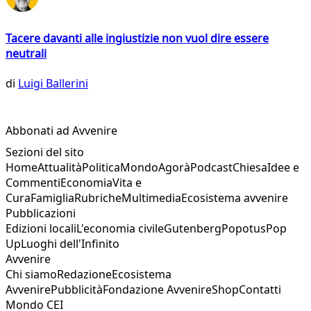
Tacere davanti alle ingiustizie non vuol dire essere
neutrali
di
Luigi Ballerini
Abbonati ad Avvenire
Sezioni del sito
Home
Attualità
Politica
Mondo
Agorà
Podcast
Chiesa
Idee e
Commenti
Economia
Vita e
Cura
Famiglia
Rubriche
Multimedia
Ecosistema avvenire
Pubblicazioni
Edizioni locali
L'economia civile
Gutenberg
Popotus
Pop
Up
Luoghi dell'Infinito
Avvenire
Chi siamo
Redazione
Ecosistema
Avvenire
Pubblicità
Fondazione Avvenire
Shop
Contatti
Mondo CEI