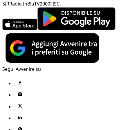
SIR
Radio InBlu
TV2000
FISC
Segui Avvenire su