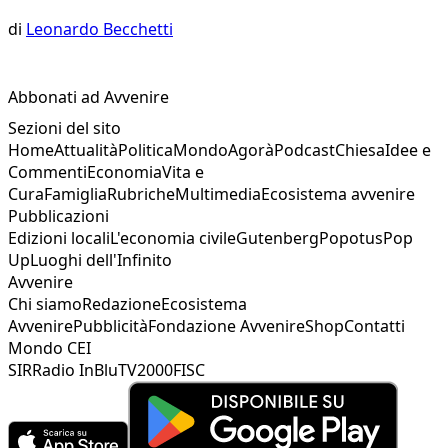
di
Leonardo Becchetti
Abbonati ad Avvenire
Sezioni del sito
Home
Attualità
Politica
Mondo
Agorà
Podcast
Chiesa
Idee e
Commenti
Economia
Vita e
Cura
Famiglia
Rubriche
Multimedia
Ecosistema avvenire
Pubblicazioni
Edizioni locali
L'economia civile
Gutenberg
Popotus
Pop
Up
Luoghi dell'Infinito
Avvenire
Chi siamo
Redazione
Ecosistema
Avvenire
Pubblicità
Fondazione Avvenire
Shop
Contatti
Mondo CEI
SIR
Radio InBlu
TV2000
FISC