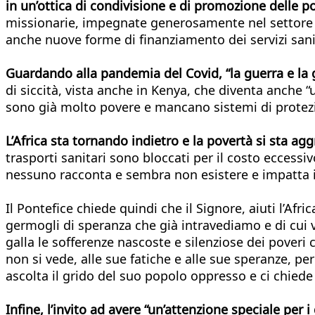
in un’ottica di condivisione e di promozione delle p
missionarie, impegnate generosamente nel settore sa
anche nuove forme di finanziamento dei servizi sanita
Guardando alla pandemia del Covid, “la guerra e la g
di siccità, vista anche in Kenya, che diventa anch
sono già molto povere e mancano sistemi di protezi
L’Africa sta tornando indietro e la povertà si sta ag
trasporti sanitari sono bloccati per il costo eccess
nessuno racconta e sembra non esistere e impatta i
Il Pontefice chiede quindi che il Signore, aiuti l’Afr
germogli di speranza che già intravediamo e di cui vo
galla le sofferenze nascoste e silenziose dei poveri 
non si vede, alle sue fatiche e alle sue speranze, p
ascolta il grido del suo popolo oppresso e ci chiede 
Infine, l’invito ad avere “un’attenzione speciale per i