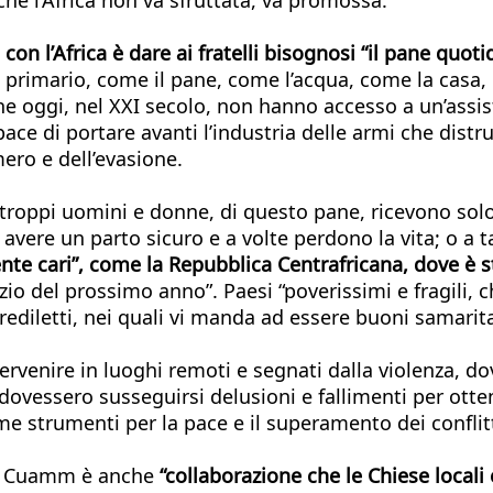
con l’Africa è dare ai fratelli bisognosi “il pane quo
e primario, come il pane, come l’acqua, come la casa,
 che oggi, nel XXI secolo, non hanno accesso a un’assi
ace di portare avanti l’industria delle armi che distr
mero e dell’evasione.
pi uomini e donne, di questo pane, ricevono solo le 
re un parto sicuro e a volte perdono la vita; o a t
nte cari”, come la Repubblica Centrafricana, dove è s
zio del prossimo anno”. Paesi “poverissimi e fragili, 
prediletti, nei quali vi manda ad essere buoni samarit
tervenire in luoghi remoti e segnati dalla violenza, do
dovessero susseguirsi delusioni e fallimenti per otte
ome strumenti per la pace e il superamento dei conflitt
del Cuamm è anche
“collaborazione che le Chiese locali 