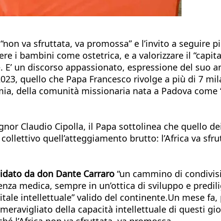
 “non va sfruttata, va promossa” e l’invito a seguire 
e i bambini come ostetrica, e a valorizzare il “capital
ne. E’ un discorso appassionato, espressione del suo a
2023, quello che Papa Francesco rivolge a più di 7 mi
demia, della comunità missionaria nata a Padova come 
gnor Claudio Cipolla, il Papa sottolinea che quello d
collettivo quell’atteggiamento brutto: l’Africa va sfru
uidato da don Dante Carraro
“un cammino di condivisi
tenza medica, sempre in un’ottica di sviluppo e predil
apitale intellettuale” valido del continente.Un mese f
 meravigliato della capacità intellettuale di questi gi
ché l’Africa non va sfruttata, va promossa.