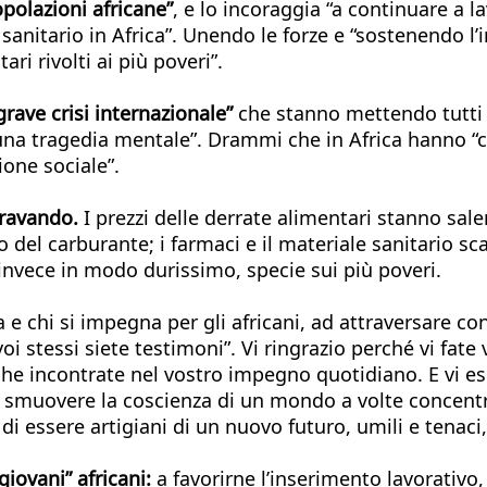
opolazioni africane”
, e lo incoraggia “a continuare a 
nitario in Africa”. Unendo le forze e “sostenendo l’
ri rivolti ai più poveri”.
rave crisi internazionale”
che stanno mettendo tutti 
e “una tragedia mentale”. Drammi che in Africa hanno
one sociale”.
gravando.
I prezzi delle derrate alimentari stanno sa
ivo del carburante; i farmaci e il materiale sanitario
nvece in modo durissimo, specie sui più poveri.
ica e chi si impegna per gli africani, ad attraversare 
i stessi siete testimoni”. Vi ringrazio perché vi fate 
che incontrate nel vostro impegno quotidiano. E vi eso
er smuovere la coscienza di un mondo a volte concentra
di essere artigiani di un nuovo futuro, umili e tenaci,
 giovani” africani:
a favorirne l’inserimento lavorativo,