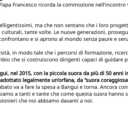
 Papa Francesco ricorda la commozione nell’incontro vi
telligentissimi, ma che non sentano che i loro proget
ulturali, tante volte. Le nuove generazioni, prosegue, 
 confrontano e si aprono al mondo senza paure e senz
ità, in modo tale che i percorsi di formazione, ricerca
ambio che si costruiscono dirigenti capaci di guidare 
ui, nel 2015, con la piccola suora da più di 50 anni 
a adottato legalmente un’orfana, da “suora coraggiosa
to va a fare la spesa a Bangui e torna. Ancora contin
nsiamo a tanti e tante che come questa suora hanno spe
 pionieri che noi abbiamo davanti a noi.