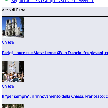
Seguici anche su Google Discover di Avvenire
Altro di Papa
Chiesa
Parigi, Lourdes e Metz: Leone XIV in Francia fra giovani, 
Chiesa
Il "per sempre", il rinnovamento della Chiesa, Francesco: co