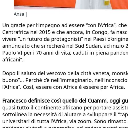
Ansa |
Un grazie per l’impegno ad essere “con l’Africa”, che
Centrafrica nel 2015 e che ancora, in Congo, fa nascer
vivere “un futuro da protagonisti” nei Paesi d’origi
annunciato che si recherà nel Sud Sudan, ad inizio 
Paolo VI per i 70 anni di vita, caduti in piena pan
africani”.
Dopo il saluto del vescovo della città veneta, monsi
buono”... Perché c’è nell’immaginario, nell’inconscio 
l’Africa”. Così, essere con Africa è essere per Africa.
Francesco definisce così quello del Cuamm, oggi g
quasi tutto il continente africano per portare assis
sottolinea la necessità di aiutare a sviluppare il “c
universitari di tutta l’Africa, via zoom. Sono rimasto
perdano; aiutarli a progredire, ad andare avanti per