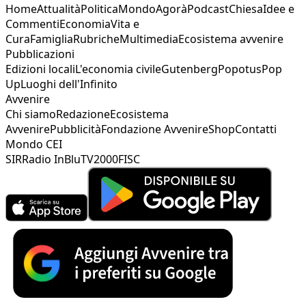
Home
Attualità
Politica
Mondo
Agorà
Podcast
Chiesa
Idee e
Commenti
Economia
Vita e
Cura
Famiglia
Rubriche
Multimedia
Ecosistema avvenire
Pubblicazioni
Edizioni locali
L'economia civile
Gutenberg
Popotus
Pop
Up
Luoghi dell'Infinito
Avvenire
Chi siamo
Redazione
Ecosistema
Avvenire
Pubblicità
Fondazione Avvenire
Shop
Contatti
Mondo CEI
SIR
Radio InBlu
TV2000
FISC