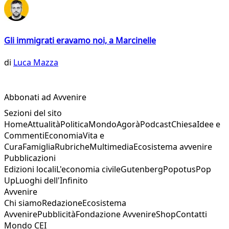
Gli immigrati eravamo noi, a Marcinelle
di
Luca Mazza
Abbonati ad Avvenire
Sezioni del sito
Home
Attualità
Politica
Mondo
Agorà
Podcast
Chiesa
Idee e
Commenti
Economia
Vita e
Cura
Famiglia
Rubriche
Multimedia
Ecosistema avvenire
Pubblicazioni
Edizioni locali
L'economia civile
Gutenberg
Popotus
Pop
Up
Luoghi dell'Infinito
Avvenire
Chi siamo
Redazione
Ecosistema
Avvenire
Pubblicità
Fondazione Avvenire
Shop
Contatti
Mondo CEI