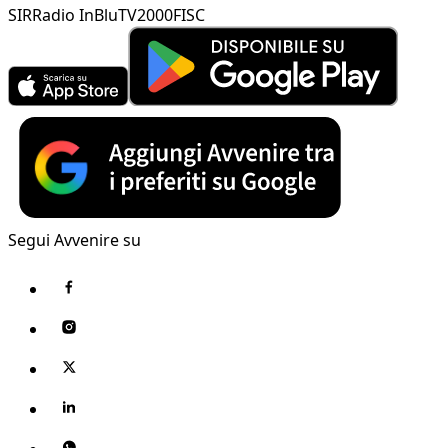
SIR
Radio InBlu
TV2000
FISC
Segui Avvenire su