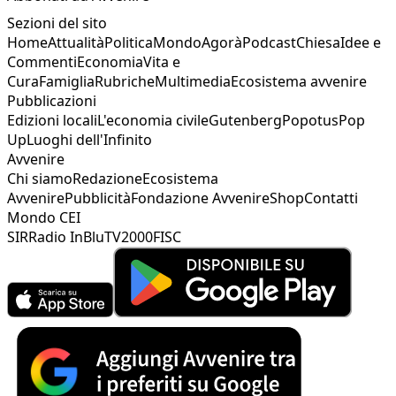
Sezioni del sito
Home
Attualità
Politica
Mondo
Agorà
Podcast
Chiesa
Idee e
Commenti
Economia
Vita e
Cura
Famiglia
Rubriche
Multimedia
Ecosistema avvenire
Pubblicazioni
Edizioni locali
L'economia civile
Gutenberg
Popotus
Pop
Up
Luoghi dell'Infinito
Avvenire
Chi siamo
Redazione
Ecosistema
Avvenire
Pubblicità
Fondazione Avvenire
Shop
Contatti
Mondo CEI
SIR
Radio InBlu
TV2000
FISC