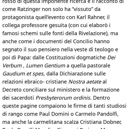
rosso di questa imponente ricerca è il racconto di
come Ratzinger non solo ha “vissuto” da
protagonista quell’evento con Karl Rahner, il
collega professore gesuita (con cui elaborò i
famosi schemi sulle fonti della Rivelazione), ma
anche come i documenti del Concilio hanno
segnato il suo pensiero nella veste di teologo e
poi di Papa: dalle Costituzioni dogmatiche
Dei
Verbum
,
Lumen Gentium
a quella pastorale
Gaudium et spes,
dalla Dichiarazione sulle
relazioni ebraico- cristiane
Nostra aetate
al
Decreto conciliare sul ministero e la formazione
dei sacerdoti
Presbyterorum ordinis.
Dentro
queste pagine compaiono le firme di tanti studiosi
di rango come Paul Domini o Carmelo Pandolfi,
ma anche la carmelitana scalza Cristiana Dobner,