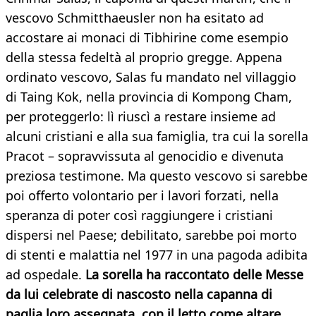
vescovo Schmitthaeusler non ha esitato ad
accostare ai monaci di Tibhirine come esempio
della stessa fedeltà al proprio gregge. Appena
ordinato vescovo, Salas fu mandato nel villaggio
di Taing Kok, nella provincia di Kompong Cham,
per proteggerlo: lì riuscì a restare insieme ad
alcuni cristiani e alla sua famiglia, tra cui la sorella
Pracot – sopravvissuta al genocidio e divenuta
preziosa testimone. Ma questo vescovo si sarebbe
poi offerto volontario per i lavori forzati, nella
speranza di poter così raggiungere i cristiani
dispersi nel Paese; debilitato, sarebbe poi morto
di stenti e malattia nel 1977 in una pagoda adibita
ad ospedale.
La sorella ha raccontato delle Messe
da lui celebrate di nascosto nella capanna di
paglia loro assegnata, con il letto come altare,