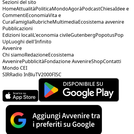
Sezioni del sito
Home
Attualità
Politica
Mondo
Agorà
Podcast
Chiesa
Idee e
Commenti
Economia
Vita e
Cura
Famiglia
Rubriche
Multimedia
Ecosistema avvenire
Pubblicazioni
Edizioni locali
L'economia civile
Gutenberg
Popotus
Pop
Up
Luoghi dell'Infinito
Avvenire
Chi siamo
Redazione
Ecosistema
Avvenire
Pubblicità
Fondazione Avvenire
Shop
Contatti
Mondo CEI
SIR
Radio InBlu
TV2000
FISC