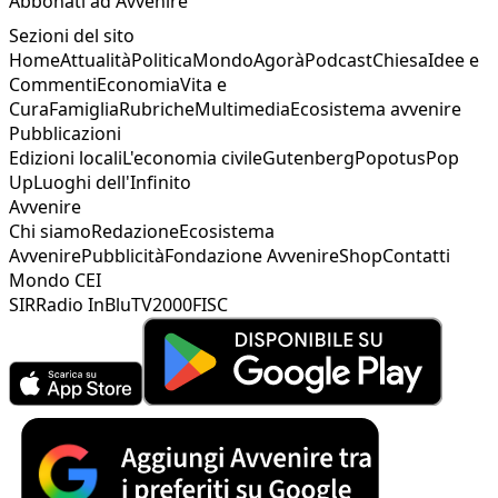
Abbonati ad Avvenire
Sezioni del sito
Home
Attualità
Politica
Mondo
Agorà
Podcast
Chiesa
Idee e
Commenti
Economia
Vita e
Cura
Famiglia
Rubriche
Multimedia
Ecosistema avvenire
Pubblicazioni
Edizioni locali
L'economia civile
Gutenberg
Popotus
Pop
Up
Luoghi dell'Infinito
Avvenire
Chi siamo
Redazione
Ecosistema
Avvenire
Pubblicità
Fondazione Avvenire
Shop
Contatti
Mondo CEI
SIR
Radio InBlu
TV2000
FISC