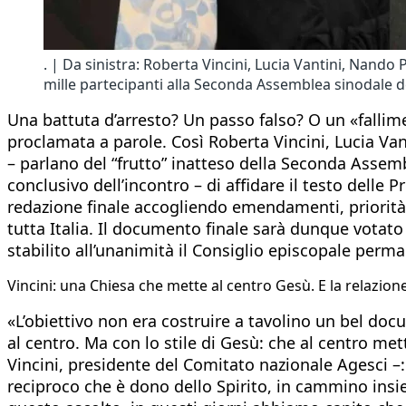
. | Da sinistra: Roberta Vincini, Lucia Vantini, Nando
mille partecipanti alla Seconda Assemblea sinodale del
Una battuta d’arresto? Un passo falso? O un «fallime
proclamata a parole. Così Roberta Vincini, Lucia Va
– parlano del “frutto” inatteso della Seconda Assemb
conclusivo dell’incontro – di affidare il testo delle 
redazione finale accogliendo emendamenti, priorità 
tutta Italia. Il documento finale sarà dunque votato 
stabilito all’unanimità il Consiglio episcopale perm
Vincini: una Chiesa che mette al centro Gesù. E la relazion
«L’obiettivo non era costruire a tavolino un bel d
al centro. Ma con lo stile di Gesù: che al centro me
Vincini, presidente del Comitato nazionale Agesci –:
reciproco che è dono dello Spirito, in cammino insi