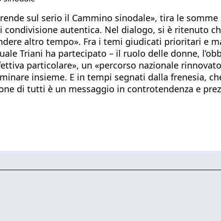
rende sul serio il Cammino sinodale», tira le somme 
di condivisione autentica. Nel dialogo, si è ritenuto c
ndere altro tempo». Fra i temi giudicati prioritari e
le Triani ha partecipato – il ruolo delle donne, l’obbl
tiva particolare», un «percorso nazionale rinnovato de
inare insieme. E in tempi segnati dalla frenesia, che 
ione di tutti è un messaggio in controtendenza e prez