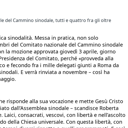
e del Cammino sinodale, tutti e quattro fra gli oltre
ica sinodalità. Messa in pratica, non solo
membri del Comitato nazionale del Cammino sinodale
con la mozione approvata giovedì 3 aprile, giorno
lla Presidenza del Comitato, perché «provveda alla
o e fecondo fra i mille delegati giunti a Roma da
sinodali. E verrà rinviata a novembre – così ha
maggio.
he risponde alla sua vocazione e mette Gesù Cristo
nciato dall’Assemblea sinodale – scandisce Roberta
aici, consacrati, vescovi, con libertà e nell’ascolto
do della Chiesa universale. Con questa libertà, con