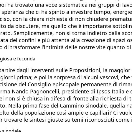
e poi ha trovato una voce sistematica nei gruppi di la
a speranza che ci ha spinto a investire tempo, energi
iso, con la chiara richiesta di non chiudere prematur
o da discutere, ma quello che è importante sottolinear
rato. Semplicemente, non si torna indietro dalla sc
a dei confini e più attenta alla creazione di spazi osp
to di trasformare l’intimità delle nostre vite quanto d
ggiosa e feconda
rtire dagli interventi sulle Proposizioni, la maggior p
giorni prima; e poi la sorpresa di alcuni vescovi, che
ecisione del Consiglio episcopale permanente di rima
ferma Nando Pagnoncelli, presidente di Ipsos Italia e 
ei non si è chiusa in difesa di fronte alla richiesta d
nto. Nella prima fase del Cammino sinodale, quella na
scolto della popolazione così ampie e capillari? Ci v
r trovare le sintesi giuste su temi riconosciuti come
o sinodale