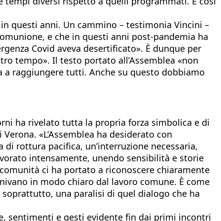
 tempi diversi rispetto a quelli programmati. E così
 in questi anni. Un cammino – testimonia Vincini –
a comunione, e che in questi anni post-pandemia ha
mergenza Covid aveva desertificato». È dunque per
altro tempo». Il testo portato all’Assemblea «non
ica a raggiungere tutti. Anche su questo dobbiamo
rni ha rivelato tutta la propria forza simbolica e di
 di Verona. «L’Assemblea ha desiderato con
di rottura pacifica, un’interruzione necessaria,
avorato intensamente, unendo sensibilità e storie
e comunità ci ha portato a riconoscere chiaramente
venivano in modo chiaro dal lavoro comune. È come
, soprattutto, una paralisi di quel dialogo che ha
e, sentimenti e gesti evidente fin dai primi incontri