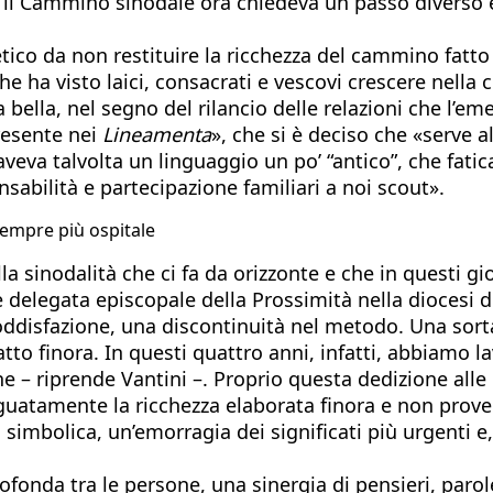
 il Cammino sinodale ora chiedeva un passo diverso e
tico da non restituire la ricchezza del cammino fatto
he ha visto laici, consacrati e vescovi crescere nell
 bella, nel segno del rilancio delle relazioni che l’e
presente nei
Lineamenta
», che si è deciso che «serve 
veva talvolta un linguaggio un po’ “antico”, che fat
nsabilità e partecipazione familiari a noi scout».
sempre più ospitale
a sinodalità che ci fa da orizzonte e che in questi gio
 e delegata episcopale della Prossimità nella diocesi
ddisfazione, una discontinuità nel metodo. Una sorta 
to finora. In questi quattro anni, infatti, abbiamo l
e – riprende Vantini –. Proprio questa dedizione all
eguatamente la ricchezza elaborata finora e non pro
a simbolica, un’emorragia dei significati più urgenti e
ofonda tra le persone, una sinergia di pensieri, parol