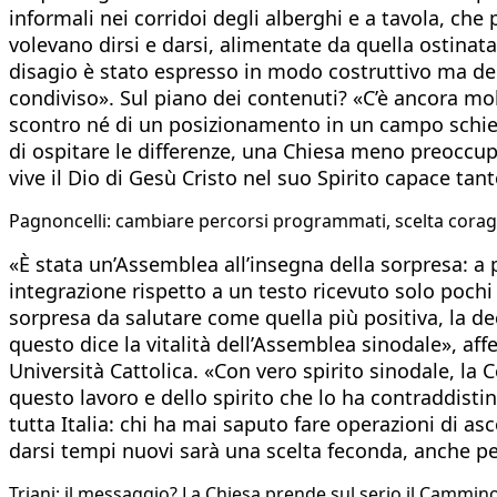
informali nei corridoi degli alberghi e a tavola, ch
volevano dirsi e darsi, alimentate da quella ostinat
disagio è stato espresso in modo costruttivo ma dec
condiviso». Sul piano dei contenuti? «C’è ancora molt
scontro né di un posizionamento in un campo schie
di ospitare le differenze, una Chiesa meno preoccupat
vive il Dio di Gesù Cristo nel suo Spirito capace tan
Pagnoncelli: cambiare percorsi programmati, scelta cora
«È stata un’Assemblea all’insegna della sorpresa: a pa
integrazione rispetto a un testo ricevuto solo pochi 
sorpresa da salutare come quella più positiva, la d
questo dice la vitalità dell’Assemblea sinodale», af
Università Cattolica. «Con vero spirito sinodale, la C
questo lavoro e dello spirito che lo ha contraddisti
tutta Italia: chi ha mai saputo fare operazioni di a
darsi tempi nuovi sarà una scelta feconda, anche pe
Triani: il messaggio? La Chiesa prende sul serio il Cammin