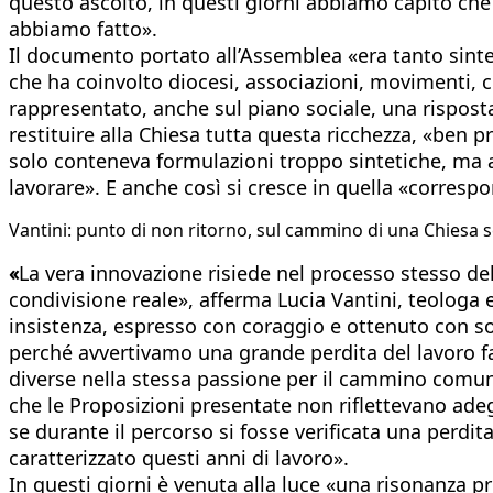
questo ascolto, in questi giorni abbiamo capito che
abbiamo fatto».
Il documento portato all’Assemblea «era tanto sinte
che ha coinvolto diocesi, associazioni, movimenti, c
rappresentato, anche sul piano sociale, una risposta
restituire alla Chiesa tutta questa ricchezza, «ben 
solo conteneva formulazioni troppo sintetiche, ma a
lavorare». E anche così si cresce in quella «correspo
Vantini: punto di non ritorno, sul cammino di una Chiesa 
«
La vera innovazione risiede nel processo stesso dell
condivisione reale», afferma Lucia Vantini, teologa
insistenza, espresso con coraggio e ottenuto con so
perché avvertivamo una grande perdita del lavoro fat
diverse nella stessa passione per il cammino comun
che le Proposizioni presentate non riflettevano ad
se durante il percorso si fosse verificata una perdit
caratterizzato questi anni di lavoro».
In questi giorni è venuta alla luce «una risonanza pr