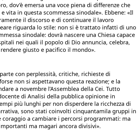
voro, dov’è emersa una voce piena di differenze che
e e vita in questa scommessa sinodale». Ebbene: «Il
amente il discorso e di continuare il lavoro
e riguarda lo stile: non si è trattato infatti di uno
ommessa sinodale: dovrà nascere una Chiesa capace
itali nei quali il popolo di Dio annuncia, celebra,
i rendere giusto e pacifico il mondo».
arte con perplessità, critiche, richieste di
 forse non si aspettavano questa reazione; e la
ndare a novembre l’Assemblea della Cei. Tutto
docente di Analisi della pubblica opinione in
i tempi più lunghi per non disperdere la ricchezza di
rrativa, sono stati coinvolti cinquantamila gruppi in
uole coraggio a cambiare i percorsi programmati: ma
 importanti ma magari ancora divisivi».