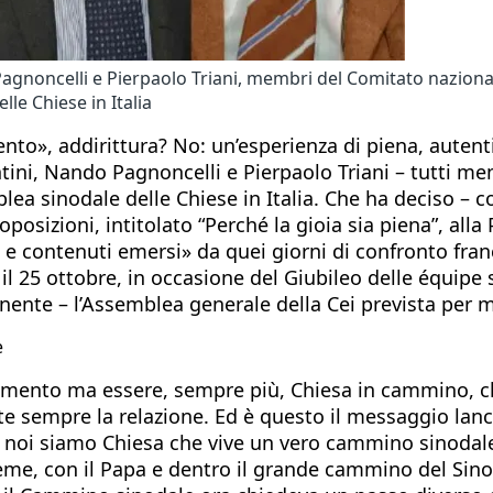
 Pagnoncelli e Pierpaolo Triani, membri del Comitato nazional
le Chiese in Italia
nto», addirittura? No: un’esperienza di piena, autent
ntini, Nando Pagnoncelli e Pierpaolo Triani – tutti 
lea sinodale delle Chiese in Italia. Che ha deciso – 
Proposizioni, intitolato “Perché la gioia sia piena”, a
e contenuti emersi» da quei giorni di confronto franc
il 25 ottobre, in occasione del Giubileo delle équipe 
anente – l’Assemblea generale della Cei prevista per 
e
ocumento ma essere, sempre più, Chiesa in cammino, c
tte sempre la relazione. Ed è questo il messaggio la
 noi siamo Chiesa che vive un vero cammino sinodale. L
eme, con il Papa e dentro il grande cammino del Sino