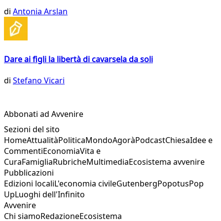
di
Antonia Arslan
Dare ai figli la libertà di cavarsela da soli
di
Stefano Vicari
Abbonati ad Avvenire
Sezioni del sito
Home
Attualità
Politica
Mondo
Agorà
Podcast
Chiesa
Idee e
Commenti
Economia
Vita e
Cura
Famiglia
Rubriche
Multimedia
Ecosistema avvenire
Pubblicazioni
Edizioni locali
L'economia civile
Gutenberg
Popotus
Pop
Up
Luoghi dell'Infinito
Avvenire
Chi siamo
Redazione
Ecosistema