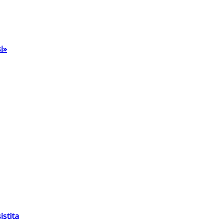
i»
istita