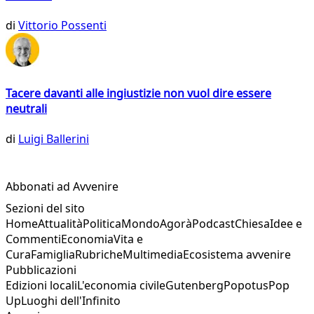
di
Vittorio Possenti
Tacere davanti alle ingiustizie non vuol dire essere
neutrali
di
Luigi Ballerini
Abbonati ad Avvenire
Sezioni del sito
Home
Attualità
Politica
Mondo
Agorà
Podcast
Chiesa
Idee e
Commenti
Economia
Vita e
Cura
Famiglia
Rubriche
Multimedia
Ecosistema avvenire
Pubblicazioni
Edizioni locali
L'economia civile
Gutenberg
Popotus
Pop
Up
Luoghi dell'Infinito