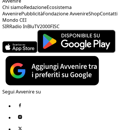
Avvenire
Chi siamo
Redazione
Ecosistema
Avvenire
Pubblicità
Fondazione Avvenire
Shop
Contatti
Mondo CEI
SIR
Radio InBlu
TV2000
FISC
Segui Avvenire su