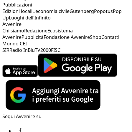
Pubblicazioni
Edizioni locali
L'economia civile
Gutenberg
Popotus
Pop
Up
Luoghi dell'Infinito
Avvenire
Chi siamo
Redazione
Ecosistema
Avvenire
Pubblicità
Fondazione Avvenire
Shop
Contatti
Mondo CEI
SIR
Radio InBlu
TV2000
FISC
Segui Avvenire su