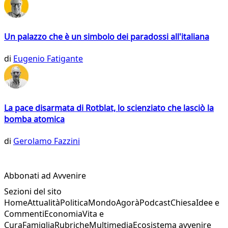
Un palazzo che è un simbolo dei paradossi all'italiana
di
Eugenio Fatigante
La pace disarmata di Rotblat, lo scienziato che lasciò la
bomba atomica
di
Gerolamo Fazzini
Abbonati ad Avvenire
Sezioni del sito
Home
Attualità
Politica
Mondo
Agorà
Podcast
Chiesa
Idee e
Commenti
Economia
Vita e
Cura
Famiglia
Rubriche
Multimedia
Ecosistema avvenire