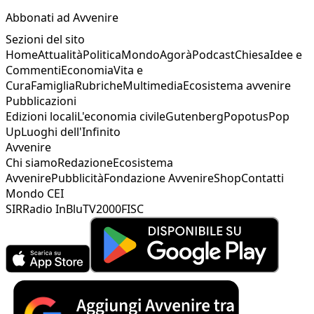
Abbonati ad Avvenire
Sezioni del sito
Home
Attualità
Politica
Mondo
Agorà
Podcast
Chiesa
Idee e
Commenti
Economia
Vita e
Cura
Famiglia
Rubriche
Multimedia
Ecosistema avvenire
Pubblicazioni
Edizioni locali
L'economia civile
Gutenberg
Popotus
Pop
Up
Luoghi dell'Infinito
Avvenire
Chi siamo
Redazione
Ecosistema
Avvenire
Pubblicità
Fondazione Avvenire
Shop
Contatti
Mondo CEI
SIR
Radio InBlu
TV2000
FISC