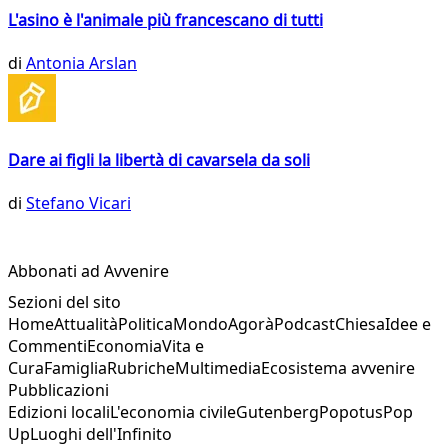
L'asino è l'animale più francescano di tutti
di
Antonia Arslan
Dare ai figli la libertà di cavarsela da soli
di
Stefano Vicari
Abbonati ad Avvenire
Sezioni del sito
Home
Attualità
Politica
Mondo
Agorà
Podcast
Chiesa
Idee e
Commenti
Economia
Vita e
Cura
Famiglia
Rubriche
Multimedia
Ecosistema avvenire
Pubblicazioni
Edizioni locali
L'economia civile
Gutenberg
Popotus
Pop
Up
Luoghi dell'Infinito