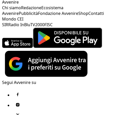
Avvenire
Chi siamo
Redazione
Ecosistema
Avvenire
Pubblicità
Fondazione Avvenire
Shop
Contatti
Mondo CEI
SIR
Radio InBlu
TV2000
FISC
Segui Avvenire su