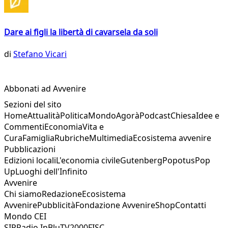
Dare ai figli la libertà di cavarsela da soli
di
Stefano Vicari
Abbonati ad Avvenire
Sezioni del sito
Home
Attualità
Politica
Mondo
Agorà
Podcast
Chiesa
Idee e
Commenti
Economia
Vita e
Cura
Famiglia
Rubriche
Multimedia
Ecosistema avvenire
Pubblicazioni
Edizioni locali
L'economia civile
Gutenberg
Popotus
Pop
Up
Luoghi dell'Infinito
Avvenire
Chi siamo
Redazione
Ecosistema
Avvenire
Pubblicità
Fondazione Avvenire
Shop
Contatti
Mondo CEI
SIR
Radio InBlu
TV2000
FISC