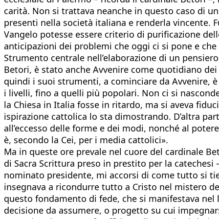
carità. Non si trattava neanche in questo caso di u
presenti nella società italiana e renderla vincente.
Vangelo potesse essere criterio di purificazione del
anticipazioni dei problemi che oggi ci si pone e che
Strumento centrale nell’elaborazione di un pensiero 
Betori, è stato anche Avvenire come quotidiano dei ca
quindi i suoi strumenti, a cominciare da Avvenire, è 
i livelli, fino a quelli più popolari. Non ci si nasc
la Chiesa in Italia fosse in ritardo, ma si aveva fiduc
ispirazione cattolica lo sta dimostrando. D’altra par
all’eccesso delle forme e dei modi, nonché al potere
è, secondo la Cei, per i media cattolici».
Ma in queste ore prevale nel cuore del cardinale Bet
di Sacra Scrittura preso in prestito per la catechesi
nominato presidente, mi accorsi di come tutto si tiene
insegnava a ricondurre tutto a Cristo nel mistero dell
questo fondamento di fede, che si manifestava nel 
decisione da assumere, o progetto su cui impegnar