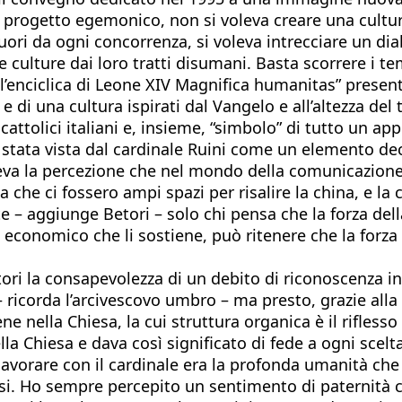
n progetto egemonico, non si voleva creare una cultur
 Fuori da ogni concorrenza, si voleva intrecciare un d
le culture dai loro tratti disumani. Basta scorrere i 
 l’enciclica di Leone XIV Magnifica humanitas” present
e di una cultura ispirati dal Vangelo e all’altezza de
ttolici italiani e, insieme, “simbolo” di tutto un app
stata vista dal cardinale Ruini come un elemento decis
ondeva la percezione che nel mondo della comunicazione
ia che ci fossero ampi spazi per risalire la china, e la
te – aggiunge Betori – solo chi pensa che la forza del
 economico che li sostiene, può ritenere che la forza
ori la consapevolezza di un debito di riconoscenza int
 – ricorda l’arcivescovo umbro – ma presto, grazie all
 nella Chiesa, la cui struttura organica è il riflesso 
a Chiesa e dava così significato di fede a ogni scelta, 
lavorare con il cardinale era la profonda umanità ch
si. Ho sempre percepito un sentimento di paternità