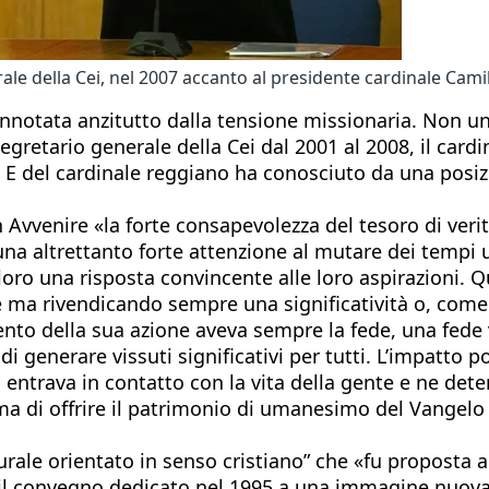
le della Cei, nel 2007 accanto al presidente cardinale Camil
onnotata anzitutto dalla tensione missionaria. Non un
egretario generale della Cei dal 2001 al 2008, il card
. E del cardinale reggiano ha conosciuto da una posiz
n Avvenire «la forte consapevolezza del tesoro di veri
na altrettanto forte attenzione al mutare dei tempi 
r loro una risposta convincente alle loro aspirazioni. 
ma rivendicando sempre una significatività o, come eg
nto della sua azione aveva sempre la fede, una fede 
 generare vissuti significativi per tutti. L’impatto 
 entrava in contatto con la vita della gente e ne dete
a ma di offrire il patrimonio di umanesimo del Vangelo
turale orientato in senso cristiano” che «fu proposta 
–, il convegno dedicato nel 1995 a una immagine nuova 