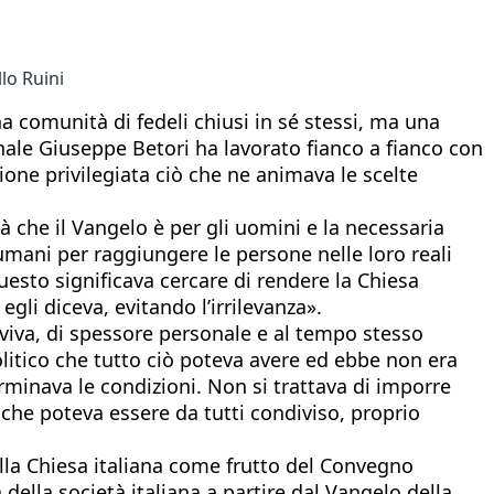
lo Ruini
a comunità di fedeli chiusi in sé stessi, ma una
inale Giuseppe Betori ha lavorato fianco a fianco con
ione privilegiata ciò che ne animava le scelte
tà che il Vangelo è per gli uomini e la necessaria
umani per raggiungere le persone nelle loro reali
Questo significava cercare di rendere la Chiesa
li diceva, evitando l’irrilevanza».
viva, di spessore personale e al tempo stesso
politico che tutto ciò poteva avere ed ebbe non era
rminava le condizioni. Non si trattava di imporre
 che poteva essere da tutti condiviso, proprio
alla Chiesa italiana come frutto del Convegno
della società italiana a partire dal Vangelo della