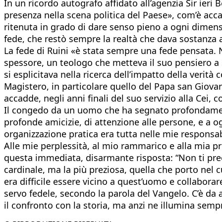
In un ricordo autografo affidato all’agenzia Sir ieri
presenza nella scena politica del Paese», com’è accad
ritenuta in grado di dare senso pieno a ogni dimensi
fede, che restò sempre la realtà che dava sostanza a
La fede di Ruini «è stata sempre una fede pensata. 
spessore, un teologo che metteva il suo pensiero a 
si esplicitava nella ricerca dell’impatto della verità
Magistero, in particolare quello del Papa san Giovann
accadde, negli anni finali del suo servizio alla Cei, 
Il congedo da un uomo che ha segnato profondamente
profonde amicizie, di attenzione alle persone, e a og
organizzazione pratica era tutta nelle mie responsabi
Alle mie perplessità, al mio rammarico e alla mia p
questa immediata, disarmante risposta: “Non ti preo
cardinale, ma la più preziosa, quella che porto nel 
era difficile essere vicino a quest’uomo e collaborar
servo fedele, secondo la parola del Vangelo. C’è da 
il confronto con la storia, ma anzi ne illumina sem