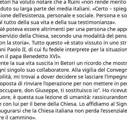
 Betori ha voluto notare che a Ruini «non rende merito 
uto su larga parte dei media italiani. «Certo – spiega
one dell’esistenza, personale e sociale. Persona e so
l tutto della sua vita e della sua testimonianza».
Né poteva essere altrimenti per una persona che appr
servizio della Chiesa, secondo una modalità del pensa
 con la storia». Tutto questo «è stato vissuto in uno st
i Paolo II, di cui fu fedele interprete per la situazio
con il papa Benedetto XVI».
 la sua vita suscita in Betori un ricordo che mostr
ni singolo suo collaboratore. Alla vigilia del Convegn
lità, mi trovai a dover decidere se lasciare l’impegno 
roposta di rinviare l’operazione per non mettere in p
ccupare, don Giuseppe, ti sostituisco io”. Ho ricevut
cuore, è questa sua lezione di umanità: rassicurandom
e con lui per il bene della Chiesa. Lo affidiamo al Si
augurarsi che la Chiesa italiana non perda l’essenzial
pre il cammino».