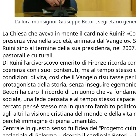
L'allora monsignor Giuseppe Betori, segretario genera
La Chiesa che aveva in mente il cardinale Ruini? «C
presenza viva nella società, animata dal Vangelo». S
Ruini sino al termine della sua presidenza, nel 2007
pastorali e culturali.
Di Ruini l’arciverscovo emerito di Firenze ricorda co
coerenza con i suoi contenuti, ma al tempo stesso u
condizioni di vita, così che il Vangelo risultasse pe
protagonista della storia, senza inseguire egemonie 
Betori ha caro il ricordo di un uomo che «a fondame
sociale, una fede pensata e al tempo stesso capace di
cercato per sé stesso ma in quanto l’ambito politico
agli altri la visione cristiana del mondo e della vit
perché immagine di piena umanità».
Centrale in questo senso fu l’idea del “Progetto cul
ecclesiale di Palermo – ricorda il cardinale Betori 