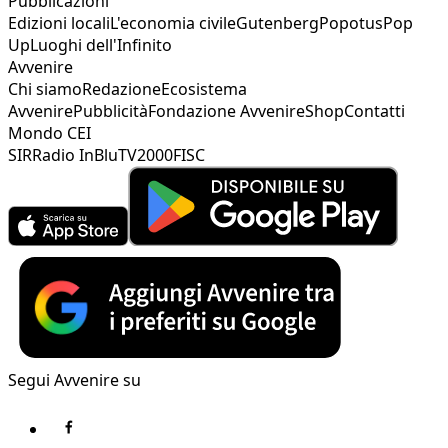
Pubblicazioni
Edizioni locali
L'economia civile
Gutenberg
Popotus
Pop
Up
Luoghi dell'Infinito
Avvenire
Chi siamo
Redazione
Ecosistema
Avvenire
Pubblicità
Fondazione Avvenire
Shop
Contatti
Mondo CEI
SIR
Radio InBlu
TV2000
FISC
Segui Avvenire su