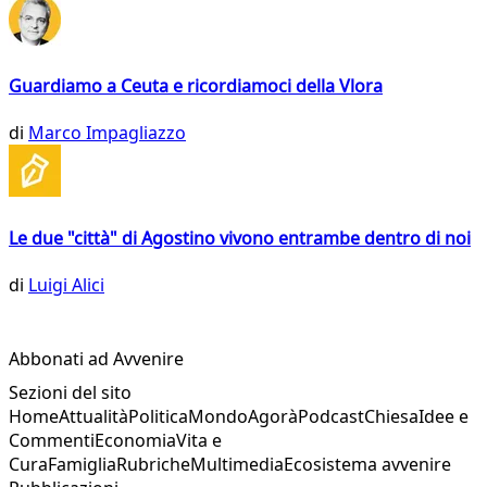
Guardiamo a Ceuta e ricordiamoci della Vlora
di
Marco Impagliazzo
Le due "città" di Agostino vivono entrambe dentro di noi
di
Luigi Alici
Abbonati ad Avvenire
Sezioni del sito
Home
Attualità
Politica
Mondo
Agorà
Podcast
Chiesa
Idee e
Commenti
Economia
Vita e
Cura
Famiglia
Rubriche
Multimedia
Ecosistema avvenire