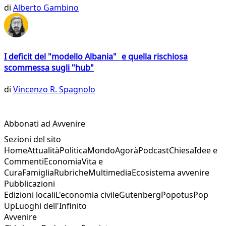
di
Alberto Gambino
I deficit del "modello Albania" e quella rischiosa
scommessa sugli "hub"
di
Vincenzo R. Spagnolo
Abbonati ad Avvenire
Sezioni del sito
Home
Attualità
Politica
Mondo
Agorà
Podcast
Chiesa
Idee e
Commenti
Economia
Vita e
Cura
Famiglia
Rubriche
Multimedia
Ecosistema avvenire
Pubblicazioni
Edizioni locali
L'economia civile
Gutenberg
Popotus
Pop
Up
Luoghi dell'Infinito
Avvenire