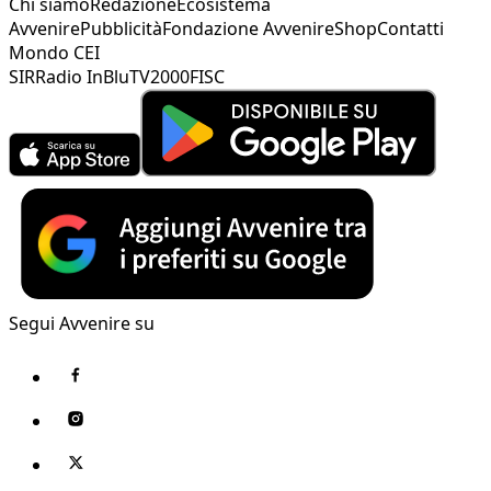
Chi siamo
Redazione
Ecosistema
Avvenire
Pubblicità
Fondazione Avvenire
Shop
Contatti
Mondo CEI
SIR
Radio InBlu
TV2000
FISC
Segui Avvenire su