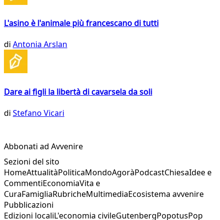
L'asino è l'animale più francescano di tutti
di
Antonia Arslan
Dare ai figli la libertà di cavarsela da soli
di
Stefano Vicari
Abbonati ad Avvenire
Sezioni del sito
Home
Attualità
Politica
Mondo
Agorà
Podcast
Chiesa
Idee e
Commenti
Economia
Vita e
Cura
Famiglia
Rubriche
Multimedia
Ecosistema avvenire
Pubblicazioni
Edizioni locali
L'economia civile
Gutenberg
Popotus
Pop