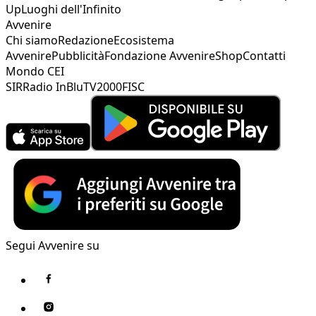
Up
Luoghi dell'Infinito
Avvenire
Chi siamo
Redazione
Ecosistema
Avvenire
Pubblicità
Fondazione Avvenire
Shop
Contatti
Mondo CEI
SIR
Radio InBlu
TV2000
FISC
Segui Avvenire su