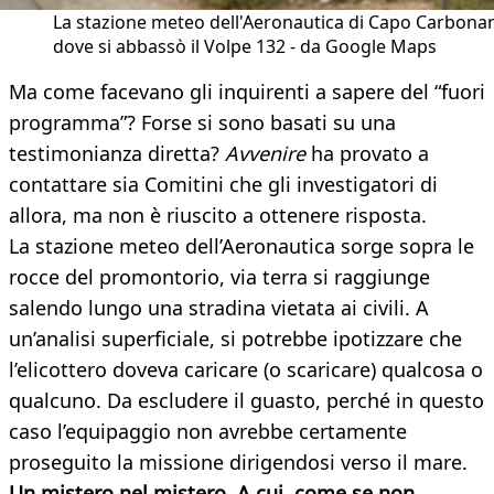
La stazione meteo dell'Aeronautica di Capo Carbonar
dove si abbassò il Volpe 132 - da Google Maps
Ma come facevano gli inquirenti a sapere del “fuori
programma”? Forse si sono basati su una
testimonianza diretta?
Avvenire
ha provato a
contattare sia Comitini che gli investigatori di
allora, ma non è riuscito a ottenere risposta.
La stazione meteo dell’Aeronautica sorge sopra le
rocce del promontorio, via terra si raggiunge
salendo lungo una stradina vietata ai civili. A
un’analisi superficiale, si potrebbe ipotizzare che
l’elicottero doveva caricare (o scaricare) qualcosa o
qualcuno. Da escludere il guasto, perché in questo
caso l’equipaggio non avrebbe certamente
proseguito la missione dirigendosi verso il mare.
Un mistero nel mistero. A cui, come se non