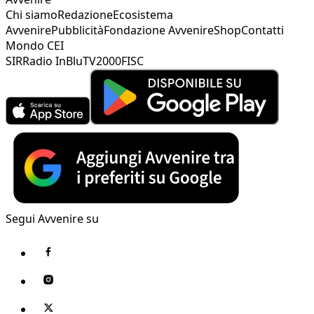
Chi siamo
Redazione
Ecosistema
Avvenire
Pubblicità
Fondazione Avvenire
Shop
Contatti
Mondo CEI
SIR
Radio InBlu
TV2000
FISC
Segui Avvenire su