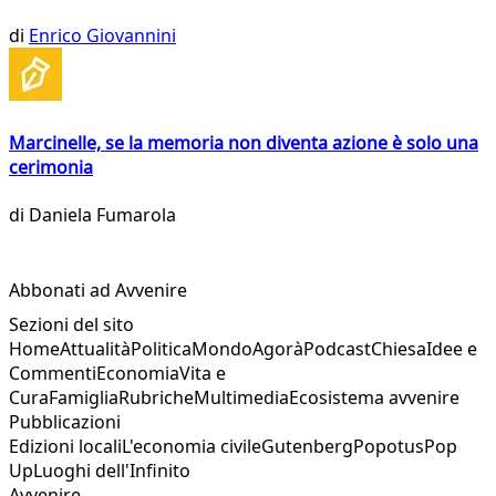
di
Enrico Giovannini
Marcinelle, se la memoria non diventa azione è solo una
cerimonia
di
Daniela Fumarola
Abbonati ad Avvenire
Sezioni del sito
Home
Attualità
Politica
Mondo
Agorà
Podcast
Chiesa
Idee e
Commenti
Economia
Vita e
Cura
Famiglia
Rubriche
Multimedia
Ecosistema avvenire
Pubblicazioni
Edizioni locali
L'economia civile
Gutenberg
Popotus
Pop
Up
Luoghi dell'Infinito
Avvenire