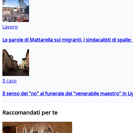
Lavoro
Le parole di Mattarella sui migranti, i sindacalisti di spalle
Il caso
Il senso del "no" al funerale del "venerabile maestro" in Li
Raccomandati per te