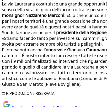
La via Lauretana costituisce una grande opportunità 
senso della vita, di gioia dell’incontro tra le pers
monsignor Nazzareno Marconi
. «Ciò che è unico e 
per i nostri territori è una grande occasione che n
avere grande qualità e questi nostri paesi la hanno»
Soddisfazione anche per il
presidente della Region
«Stiamo facendo tanto per investire sui cammini gra
svolta per attrarre sempre più turisti e pellegrini».
È intervenuto anche l’
onorevole Gianluca Caramann
cammini. È nostro intento far crescere tutte le risor
Con i 9 milioni finalizzati ad interventi che riguard
periodo è quello di candidare la via Lauretana a per
cammino e valorizzare così tutto il territorio circosta
artistico come le abbazie di Rambona (Comune di Polle
Giusto a San Maroto (Pieve Bovigliana).
© RIPRODUZIONE RISERVATA