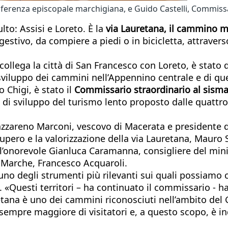
erenza episcopale marchigiana, e Guido Castelli, Commissa
lto: Assisi e Loreto. È la
via Lauretana, il
cammino ma
tivo, da compiere a piedi o in bicicletta, attraverso 
 collega la città di San Francesco con Loreto, è stato
sviluppo dei cammini nell’Appennino centrale e di quell
 Chigi, è stato il
Commissario straordinario al sisma
 di sviluppo del turismo lento proposto dalle quattro
zareno Marconi, vescovo di Macerata e presidente de
cupero e la valorizzazione della via Lauretana, Mauro S
’onorevole Gianluca Caramanna, consigliere del mini
 Marche, Francesco Acquaroli.
 uno degli strumenti più rilevanti sui quali possiamo
i. «Questi territori – ha continuato il commissario -
retana è uno dei cammini riconosciuti nell’ambito del 
mpre maggiore di visitatori e, a questo scopo, è indi