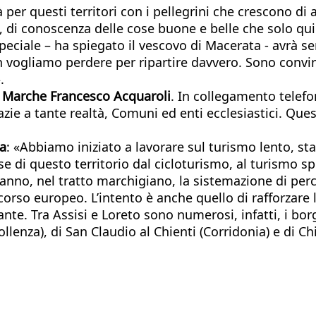
per questi territori con i pellegrini che crescono di
one, di conoscenza delle cose buone e belle che solo q
speciale – ha spiegato il vescovo di Macerata - avrà s
on vogliamo perdere per ripartire davvero. Sono conv
.
e Marche Francesco Acquaroli
. In collegamento telefon
zie a tante realtà, Comuni ed enti ecclesiastici. Qu
a
: «Abbiamo iniziato a lavorare sul turismo lento, sta
se di questo territorio dal cicloturismo, al turismo s
eranno, nel tratto marchigiano, la sistemazione di perc
corso europeo. L’intento è anche quello di rafforzare
nte. Tra Assisi e Loreto sono numerosi, infatti, i borgh
nza), di San Claudio al Chienti (Corridonia) e di Chia