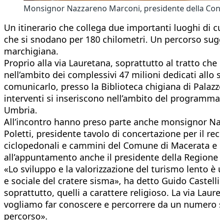
Monsignor Nazzareno Marconi, presidente della Conf
Un itinerario che collega due importanti luoghi di cu
che si snodano per 180 chilometri. Un percorso sugges
marchigiana.
Proprio alla via Lauretana, soprattutto al tratto che
nell’ambito dei complessivi 47 milioni dedicati allo 
comunicarlo, presso la Biblioteca chigiana di Palazzo
interventi si inseriscono nell’ambito del programma
Umbria.
All’incontro hanno preso parte anche monsignor Naz
Poletti, presidente tavolo di concertazione per il re
ciclopedonali e cammini del Comune di Macerata e l
all’appuntamento anche il presidente della Regione
«Lo sviluppo e la valorizzazione del turismo lento è
e sociale del cratere sisma», ha detto Guido Castell
soprattutto, quelli a carattere religioso. La via Lau
vogliamo far conoscere e percorrere da un numero se
percorso».