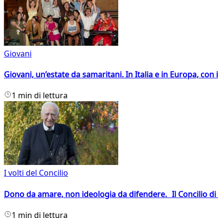
Giovani
Giovani, un’estate da samaritani. In Italia e in Europa, con 
1 min di lettura
I volti del Concilio
Dono da amare, non ideologia da difendere. Il Concilio di 
1 min di lettura