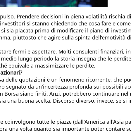
pulso. Prendere decisioni in piena volatilità rischia 
 investitori si stanno chiedendo che cosa fare e come 
i sia placata prima di modificare il piano di investim
a, piuttosto che agire sulla spinta dell’emotività d
stare fermi e aspettare. Molti consulenti finanziari, i
l medio lungo periodo la storia insegna che le perdit
ché equivale a massimizzare le perdite.
 azionari?
sa delle quotazioni è un fenomeno ricorrente, che può 
o segnato da un'incertezza profonda sui possibili acco
in Borsa siano finiti. Anzi, potrebbero continuare ne
sia una buona scelta. Discorso diverso, invece, se si 
he coinvolgono tutte le piazze (dall'America all'Asia 
ora una volta quanto sia importante poter contare su