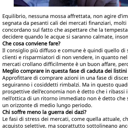
Equilibrio, nessuna mossa affrettata, non agire d’im
segnata da pesanti cali dei mercati finanziari, molti
concordano sul fatto che aspettare che la tempesta s
decidere quando le acque si saranno calmate, insomm
Che cosa conviene fare?
Il consiglio più diffuso e comune è quindi quello di 
clienti e risparmiatori di non vendere, in quanto ne
mercati crollano difficilmente è un buon affare, per
Meglio comprare in questa fase di caduta dei listini
Approfittare di comprare azioni in una fase di disce
seguiranno i cosiddetti rimbalzi. Ma in questo quadr
prospettive dell’economia non è detto che i ribassi 
nell’ottica di un ritorno immediato non è detto che 
un orizzonte di medio lungo periodo.
Chi soffre meno la guerra dei dazi?
Le fasi di stress dei mercati, come quella attuale, c
acquisto selettive, ma soprattutto sottolineano anc