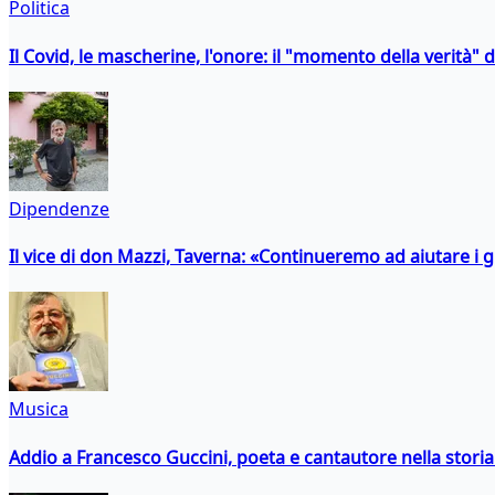
Politica
Il Covid, le mascherine, l'onore: il "momento della verità" 
Dipendenze
Il vice di don Mazzi, Taverna: «Continueremo ad aiutare i gi
Musica
Addio a Francesco Guccini, poeta e cantautore nella storia 