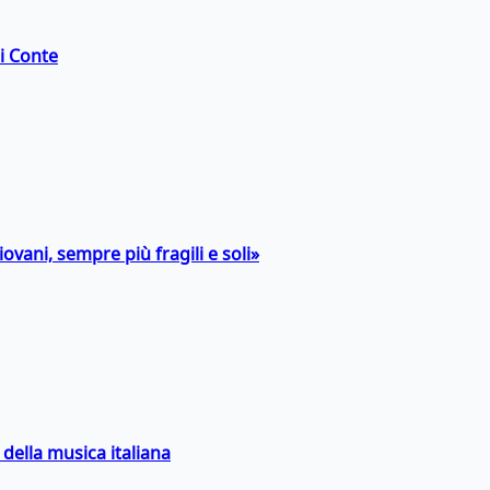
di Conte
ovani, sempre più fragili e soli»
della musica italiana