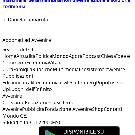
cerimonia
di
Daniela Fumarola
Abbonati ad Avvenire
Sezioni del sito
Home
Attualità
Politica
Mondo
Agorà
Podcast
Chiesa
Idee e
Commenti
Economia
Vita e
Cura
Famiglia
Rubriche
Multimedia
Ecosistema avvenire
Pubblicazioni
Edizioni locali
L'economia civile
Gutenberg
Popotus
Pop
Up
Luoghi dell'Infinito
Avvenire
Chi siamo
Redazione
Ecosistema
Avvenire
Pubblicità
Fondazione Avvenire
Shop
Contatti
Mondo CEI
SIR
Radio InBlu
TV2000
FISC