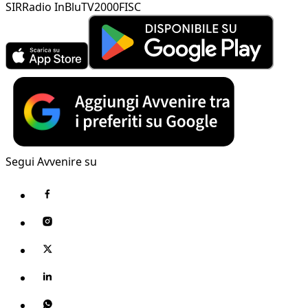
SIR
Radio InBlu
TV2000
FISC
Segui Avvenire su