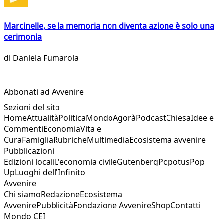
Marcinelle, se la memoria non diventa azione è solo una
cerimonia
di
Daniela Fumarola
Abbonati ad Avvenire
Sezioni del sito
Home
Attualità
Politica
Mondo
Agorà
Podcast
Chiesa
Idee e
Commenti
Economia
Vita e
Cura
Famiglia
Rubriche
Multimedia
Ecosistema avvenire
Pubblicazioni
Edizioni locali
L'economia civile
Gutenberg
Popotus
Pop
Up
Luoghi dell'Infinito
Avvenire
Chi siamo
Redazione
Ecosistema
Avvenire
Pubblicità
Fondazione Avvenire
Shop
Contatti
Mondo CEI