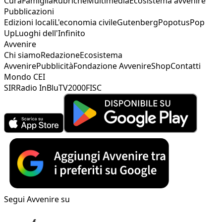
Cura
Famiglia
Rubriche
Multimedia
Ecosistema avvenire
Pubblicazioni
Edizioni locali
L'economia civile
Gutenberg
Popotus
Pop
Up
Luoghi dell'Infinito
Avvenire
Chi siamo
Redazione
Ecosistema
Avvenire
Pubblicità
Fondazione Avvenire
Shop
Contatti
Mondo CEI
SIR
Radio InBlu
TV2000
FISC
Segui Avvenire su