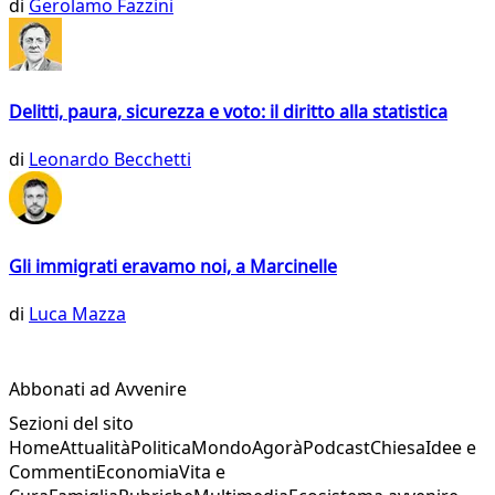
di
Gerolamo Fazzini
Delitti, paura, sicurezza e voto: il diritto alla statistica
di
Leonardo Becchetti
Gli immigrati eravamo noi, a Marcinelle
di
Luca Mazza
Abbonati ad Avvenire
Sezioni del sito
Home
Attualità
Politica
Mondo
Agorà
Podcast
Chiesa
Idee e
Commenti
Economia
Vita e