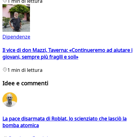
1 min di lettura
Dipendenze
Il vice di don Mazzi, Taverna: «Continueremo ad aiutare i
giovani, sempre più fragili e soli»
1 min di lettura
Idee e commenti
La pace disarmata di Roblat, lo scienziato che lasciò la
bomba atomica