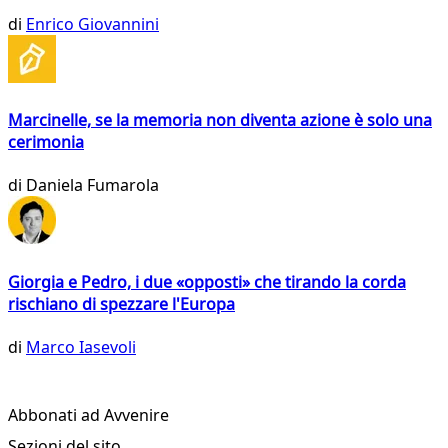
di
Enrico Giovannini
Marcinelle, se la memoria non diventa azione è solo una
cerimonia
di
Daniela Fumarola
Giorgia e Pedro, i due «opposti» che tirando la corda
rischiano di spezzare l'Europa
di
Marco Iasevoli
Abbonati ad Avvenire
Sezioni del sito