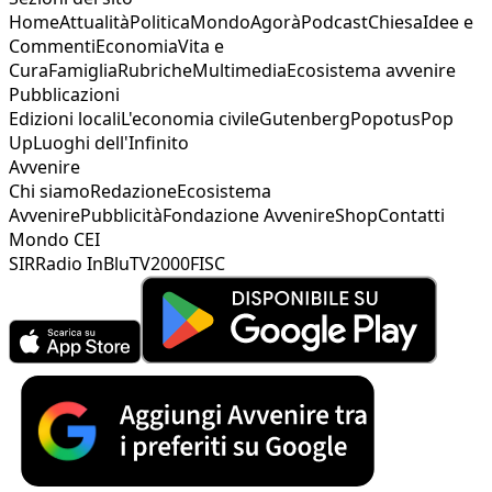
Home
Attualità
Politica
Mondo
Agorà
Podcast
Chiesa
Idee e
Commenti
Economia
Vita e
Cura
Famiglia
Rubriche
Multimedia
Ecosistema avvenire
Pubblicazioni
Edizioni locali
L'economia civile
Gutenberg
Popotus
Pop
Up
Luoghi dell'Infinito
Avvenire
Chi siamo
Redazione
Ecosistema
Avvenire
Pubblicità
Fondazione Avvenire
Shop
Contatti
Mondo CEI
SIR
Radio InBlu
TV2000
FISC