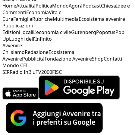
Home
Attualità
Politica
Mondo
Agorà
Podcast
Chiesa
Idee e
Commenti
Economia
Vita e
Cura
Famiglia
Rubriche
Multimedia
Ecosistema avvenire
Pubblicazioni
Edizioni locali
L'economia civile
Gutenberg
Popotus
Pop
Up
Luoghi dell'Infinito
Avvenire
Chi siamo
Redazione
Ecosistema
Avvenire
Pubblicità
Fondazione Avvenire
Shop
Contatti
Mondo CEI
SIR
Radio InBlu
TV2000
FISC