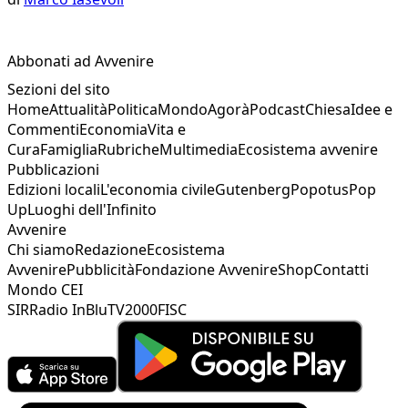
Abbonati ad Avvenire
Sezioni del sito
Home
Attualità
Politica
Mondo
Agorà
Podcast
Chiesa
Idee e
Commenti
Economia
Vita e
Cura
Famiglia
Rubriche
Multimedia
Ecosistema avvenire
Pubblicazioni
Edizioni locali
L'economia civile
Gutenberg
Popotus
Pop
Up
Luoghi dell'Infinito
Avvenire
Chi siamo
Redazione
Ecosistema
Avvenire
Pubblicità
Fondazione Avvenire
Shop
Contatti
Mondo CEI
SIR
Radio InBlu
TV2000
FISC