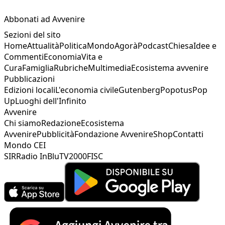
Abbonati ad Avvenire
Sezioni del sito
Home
Attualità
Politica
Mondo
Agorà
Podcast
Chiesa
Idee e
Commenti
Economia
Vita e
Cura
Famiglia
Rubriche
Multimedia
Ecosistema avvenire
Pubblicazioni
Edizioni locali
L'economia civile
Gutenberg
Popotus
Pop
Up
Luoghi dell'Infinito
Avvenire
Chi siamo
Redazione
Ecosistema
Avvenire
Pubblicità
Fondazione Avvenire
Shop
Contatti
Mondo CEI
SIR
Radio InBlu
TV2000
FISC