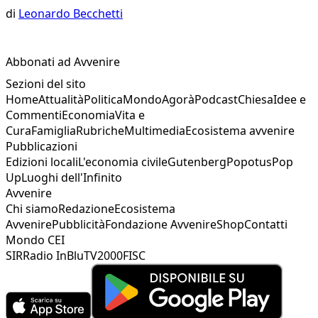
di
Leonardo Becchetti
Abbonati ad Avvenire
Sezioni del sito
Home
Attualità
Politica
Mondo
Agorà
Podcast
Chiesa
Idee e
Commenti
Economia
Vita e
Cura
Famiglia
Rubriche
Multimedia
Ecosistema avvenire
Pubblicazioni
Edizioni locali
L'economia civile
Gutenberg
Popotus
Pop
Up
Luoghi dell'Infinito
Avvenire
Chi siamo
Redazione
Ecosistema
Avvenire
Pubblicità
Fondazione Avvenire
Shop
Contatti
Mondo CEI
SIR
Radio InBlu
TV2000
FISC