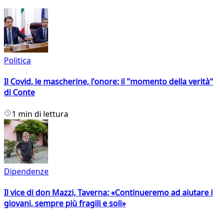
Politica
Il Covid, le mascherine, l'onore: il "momento della verità"
di Conte
1 min di lettura
Dipendenze
Il vice di don Mazzi, Taverna: «Continueremo ad aiutare i
giovani, sempre più fragili e soli»