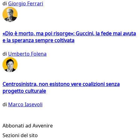
di
Giorgio Ferrari
«Dio è morto, ma poi risorge»: Guccini, la fede mai avuta
e la speranza sempre coltivata
di
Umberto Folena
Centrosinistra, non esistono vere coalizioni senza
progetto culturale
di
Marco Iasevoli
Abbonati ad Avvenire
Sezioni del sito