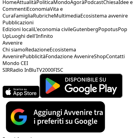
Home
Attualità
Politica
Mondo
Agorà
Podcast
Chiesa
Idee e
Commenti
Economia
Vita e
Cura
Famiglia
Rubriche
Multimedia
Ecosistema avvenire
Pubblicazioni
Edizioni locali
L'economia civile
Gutenberg
Popotus
Pop
Up
Luoghi dell'Infinito
Avvenire
Chi siamo
Redazione
Ecosistema
Avvenire
Pubblicità
Fondazione Avvenire
Shop
Contatti
Mondo CEI
SIR
Radio InBlu
TV2000
FISC