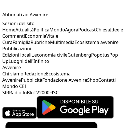
Abbonati ad Avvenire
Sezioni del sito
Home
Attualità
Politica
Mondo
Agorà
Podcast
Chiesa
Idee e
Commenti
Economia
Vita e
Cura
Famiglia
Rubriche
Multimedia
Ecosistema avvenire
Pubblicazioni
Edizioni locali
L'economia civile
Gutenberg
Popotus
Pop
Up
Luoghi dell'Infinito
Avvenire
Chi siamo
Redazione
Ecosistema
Avvenire
Pubblicità
Fondazione Avvenire
Shop
Contatti
Mondo CEI
SIR
Radio InBlu
TV2000
FISC