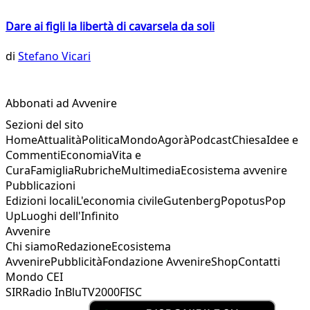
Dare ai figli la libertà di cavarsela da soli
di
Stefano Vicari
Abbonati ad Avvenire
Sezioni del sito
Home
Attualità
Politica
Mondo
Agorà
Podcast
Chiesa
Idee e
Commenti
Economia
Vita e
Cura
Famiglia
Rubriche
Multimedia
Ecosistema avvenire
Pubblicazioni
Edizioni locali
L'economia civile
Gutenberg
Popotus
Pop
Up
Luoghi dell'Infinito
Avvenire
Chi siamo
Redazione
Ecosistema
Avvenire
Pubblicità
Fondazione Avvenire
Shop
Contatti
Mondo CEI
SIR
Radio InBlu
TV2000
FISC