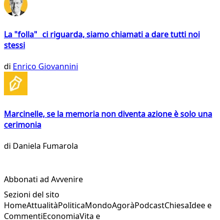
La "folla" ci riguarda, siamo chiamati a dare tutti noi
stessi
di
Enrico Giovannini
Marcinelle, se la memoria non diventa azione è solo una
cerimonia
di
Daniela Fumarola
Abbonati ad Avvenire
Sezioni del sito
Home
Attualità
Politica
Mondo
Agorà
Podcast
Chiesa
Idee e
Commenti
Economia
Vita e