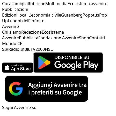
Cura
Famiglia
Rubriche
Multimedia
Ecosistema avvenire
Pubblicazioni
Edizioni locali
L'economia civile
Gutenberg
Popotus
Pop
Up
Luoghi dell'Infinito
Avvenire
Chi siamo
Redazione
Ecosistema
Avvenire
Pubblicità
Fondazione Avvenire
Shop
Contatti
Mondo CEI
SIR
Radio InBlu
TV2000
FISC
Segui Avvenire su